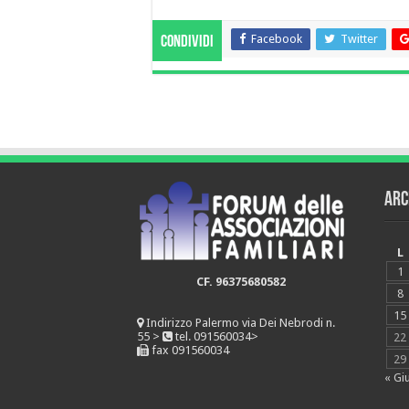
Facebook
Twitter
Condividi
Arc
L
1
CF. 96375680582
8
15
Indirizzo
Palermo via Dei Nebrodi n.
55 >
tel. 091560034>
22
fax 091560034
29
« Gi