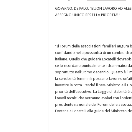
GOVERNO, DE PALO: “BUON LAVORO AD ALE
ASSEGNO UNICO RESTI LA PRIORITA’ “
“Il Forum delle associazioni familiari augura 
confidando nella possibilità di un cambio di 
italiane. Quello che guiderà Locatelli dovrebbe
ce lo ricordano puntualmente
i drammatici dat
soprattutto nell’ultimo decennio. Questo è il 
la sensibilità femminili possano favorire un
invertire la rotta. Perché il neo-Ministro e il
priorità dell’esecutivo. La Legge di stabilità è
i tavoli tecnici che verranno avviati con l’obie
presidente nazionale del Forum delle associazi
Fontana e Locatelli alla guida del Ministero de