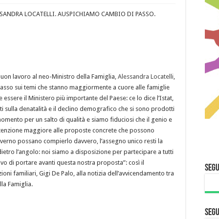
SSANDRA LOCATELLI. AUSPICHIAMO CAMBIO DI PASSO.
buon lavoro al neo-Ministro della Famiglia,
Alessandra Locatelli
,
passo sui temi che stanno maggiormente a cuore alle famiglie
 essere il Ministero più importante del Paese: ce lo dice l’Istat,
i sulla denatalità e il declino demografico che si sono prodotti
momento per un salto di qualità e siamo fiduciosi che il genio e
’attenzione maggiore alle proposte concrete che possono
 Governo possano compierlo davvero, l’assegno unico resti la
 dietro l’angolo: noi siamo a disposizione per partecipare a tutti
ttivo di portare avanti questa nostra proposta”: così il
Segu
oni familiari, Gigi De Palo, alla notizia dell’avvicendamento tra
lla Famiglia.
Segu