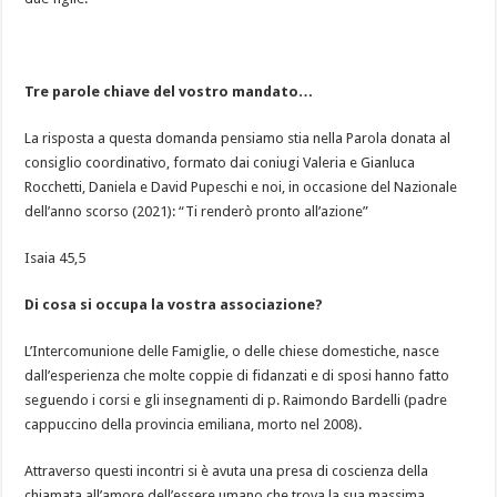
Tre parole chiave del vostro mandato…
La risposta a questa domanda pensiamo stia nella Parola donata al
consiglio coordinativo, formato dai coniugi Valeria e Gianluca
Rocchetti, Daniela e David Pupeschi e noi, in occasione del Nazionale
dell’anno scorso (2021): “Ti renderò pronto all’azione”
Isaia 45,5
Di cosa si occupa la vostra associazione?
L’Intercomunione delle Famiglie, o delle chiese domestiche, nasce
dall’esperienza che molte coppie di fidanzati e di sposi hanno fatto
seguendo i corsi e gli insegnamenti di p. Raimondo Bardelli (padre
cappuccino della provincia emiliana, morto nel 2008).
Attraverso questi incontri si è avuta una presa di coscienza della
chiamata all’amore dell’essere umano che trova la sua massima