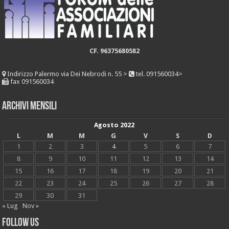
CF. 96375680582
Indirizzo
Palermo via Dei Nebrodi n. 55 >
tel. 091560034>
fax 091560034
Archivi mensili
Agosto 2022
L
M
M
G
V
S
D
1
2
3
4
5
6
7
8
9
10
11
12
13
14
15
16
17
18
19
20
21
22
23
24
25
26
27
28
29
30
31
« Lug
Nov »
Follow Us