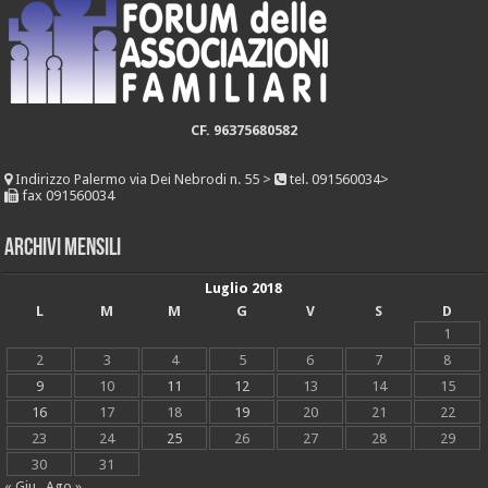
CF. 96375680582
Indirizzo
Palermo via Dei Nebrodi n. 55 >
tel. 091560034>
fax 091560034
Archivi mensili
Luglio 2018
L
M
M
G
V
S
D
1
2
3
4
5
6
7
8
9
10
11
12
13
14
15
16
17
18
19
20
21
22
23
24
25
26
27
28
29
30
31
« Giu
Ago »