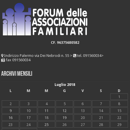
CF. 96375680582
Indirizzo
Palermo via Dei Nebrodi n. 55 >
tel. 091560034>
fax 091560034
Archivi mensili
Luglio 2018
L
M
M
G
V
S
D
1
2
3
4
5
6
7
8
9
10
11
12
13
14
15
16
17
18
19
20
21
22
23
24
25
26
27
28
29