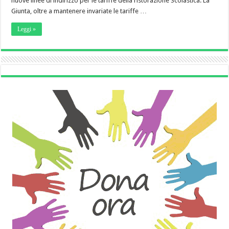
nuove linee di indirizzo per le tariffe della ristorazione Scolastica. La
Giunta, oltre a mantenere invariate le tariffe …
Leggi »