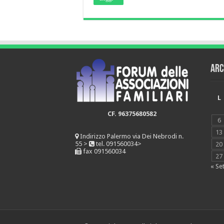
Arc
L
CF. 96375680582
6
13
Indirizzo
Palermo via Dei Nebrodi n.
55 >
tel. 091560034>
20
fax 091560034
27
« Se