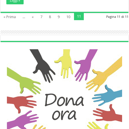
Leggi »
11
« Prima
...
«
7
8
9
10
Pagina 11 di 11