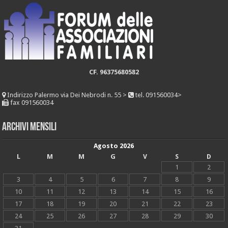
CF. 96375680582
Indirizzo
Palermo via Dei Nebrodi n. 55 >
tel. 091560034>
fax 091560034
Archivi mensili
Agosto 2026
L
M
M
G
V
S
D
1
2
3
4
5
6
7
8
9
10
11
12
13
14
15
16
17
18
19
20
21
22
23
24
25
26
27
28
29
30