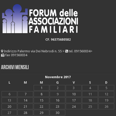
CF. 96375680582
Indirizzo
Palermo via Dei Nebrodi n. 55 >
tel. 091560034>
fax 091560034
Archivi mensili
Novembre 2017
L
M
M
G
V
S
D
1
2
3
4
5
6
7
8
9
10
11
12
13
14
15
16
17
18
19
20
21
22
23
24
25
26
27
28
29
30