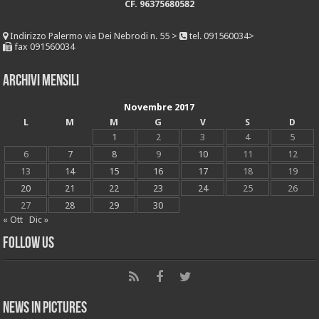
CF. 96375680582
Indirizzo
Palermo via Dei Nebrodi n. 55 >
tel. 091560034>
fax 091560034
Archivi mensili
Novembre 2017
L
M
M
G
V
S
D
1
2
3
4
5
6
7
8
9
10
11
12
13
14
15
16
17
18
19
20
21
22
23
24
25
26
27
28
29
30
« Ott
Dic »
Follow Us
News in Pictures