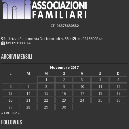
CF. 96375680582
Indirizzo
Palermo via Dei Nebrodi n. 55 >
tel. 091560034>
fax 091560034
Archivi mensili
Novembre 2017
L
M
M
G
V
S
D
1
2
3
4
5
6
7
8
9
10
11
12
13
14
15
16
17
18
19
20
21
22
23
24
25
26
27
28
29
30
« Ott
Dic »
Follow Us